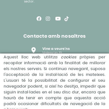
sector.
Contacte amb nosaltres
Vine a veure'ns
Valencia, 19
Aquest lloc web utilitza
cookies
pròpies per
17480 Roses (Girona)
recopilar informació amb la finalitat de millorar
Envia'ns un correu
els nostres serveis. Si continua navegant, suposa
hola@disretol.net
l'acceptació de la instal·lació de les mateixes.
L'usuari té la possibilitat de configurar el seu
Truca'ns
navegador podent, si així ho desitja, impedir que
+34 972 459 558
siguin instal·lades en el seu disc dur, encara que
haurà de tenir en compte que aquesta acció
podrà ocasionar dificultats de navegació de la