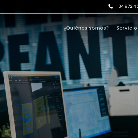
+34 972 4
¿Quiénes somos?
Servicio
Rotula
Diseño
Otros s