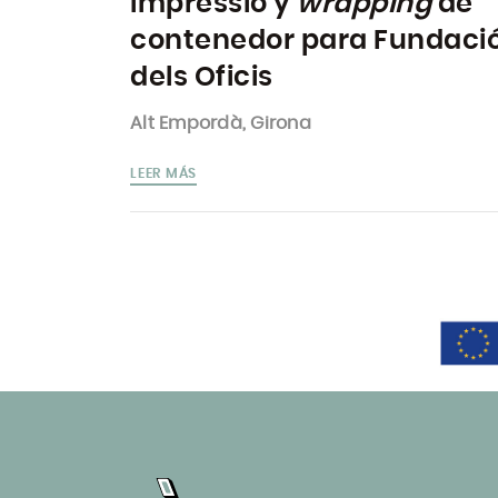
Impressió y
wrapping
de
contenedor para Fundaci
dels Oficis
Alt Empordà, Girona
LEER MÁS