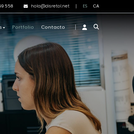
ES
CA
59 558
hola@disretol.net
s
Portfolio
Contacto
ción
ervicios